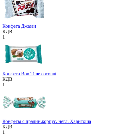
Конфета Джаззи
КДВ
1
Конфета Bon Time coconut
КДВ
1
Конфеты с пралин.корпус. негл. Харитоша
КДВ
1