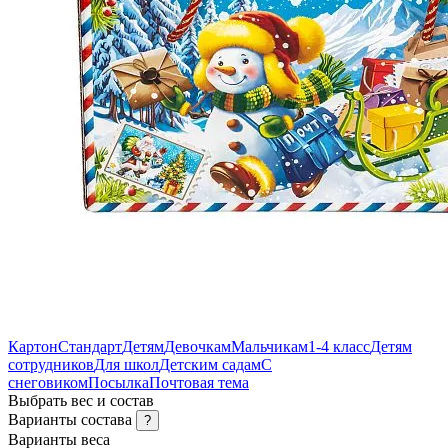
Картон
Стандарт
Детям
Девочкам
Мальчикам
1-4 класс
Детям
сотрудников
Для школ
Детским садам
С
снеговиком
Посылка
Почтовая тема
Выбрать вес и состав
Варианты состава
?
Варианты веса