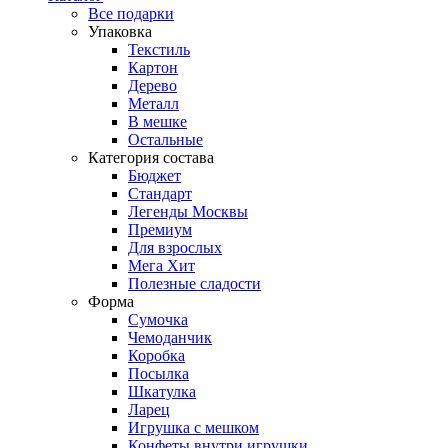
Все подарки
Упаковка
Текстиль
Картон
Дерево
Металл
В мешке
Остальные
Категория состава
Бюджет
Стандарт
Легенды Москвы
Премиум
Для взрослых
Мега Хит
Полезные сладости
Форма
Сумочка
Чемоданчик
Коробка
Посылка
Шкатулка
Ларец
Игрушка с мешком
Конфеты внутри игрушки