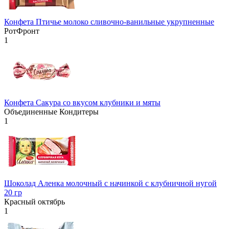
Конфета Птичье молоко сливочно-ванильные укрупненные
РотФронт
1
Конфета Сакура со вкусом клубники и мяты
Объединенные Кондитеры
1
Шоколад Аленка молочный с начинкой с клубничной нугой
20 гр
Красный октябрь
1