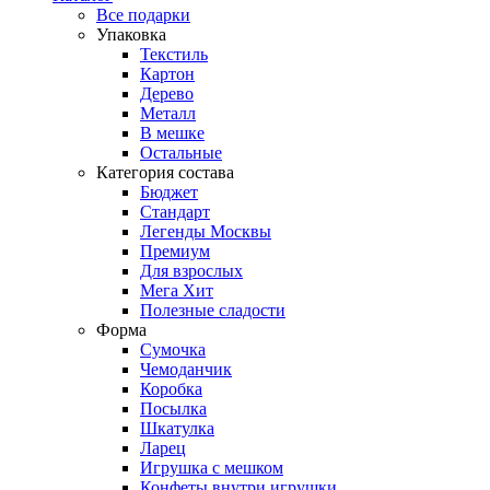
Все подарки
Упаковка
Текстиль
Картон
Дерево
Металл
В мешке
Остальные
Категория состава
Бюджет
Стандарт
Легенды Москвы
Премиум
Для взрослых
Мега Хит
Полезные сладости
Форма
Сумочка
Чемоданчик
Коробка
Посылка
Шкатулка
Ларец
Игрушка с мешком
Конфеты внутри игрушки