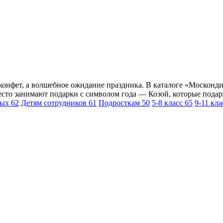
конфет, а волшебное ожидание праздника. В каталоге «Москонди
сто занимают подарки с символом года — Козой, которые подаря
ных
62
Детям сотрудников
61
Подросткам
50
5-8 класс
65
9-11 кл