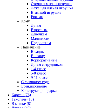
Стоящая мягкая игрушка
Лежащая мягкая игрушка
В мягкой игрушке
Рюкзак
Кому
Детям
Взрослым
Девочкам
Мальчикам
Подросткам
Назначение
В садик
В школу
Корпоративные
Детям сотрудников
1-4 класс
5-8 класс
9-11 класс
С символом года
Брендирование
Конструктор подарка
Картон
(76)
Текстиль
(18)
В мешке
(8)
Дерево
(40)