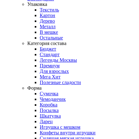
Упаковка
Текстиль
Картон
Дерево
Металл
В мешке
Остальные
Категория состава
Бюджет
Стандарт
Легенды Москвы
Премиум
Для взрослых
Мега Хит
Полезные сладости
Форма
Сумочка
Чемоданчик
Коробка
Посылка
Шкатулка
Ларец
Игрушка с мешком
Конфеты внутри игрушки
Сидящая мягкая игрушка