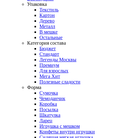
Упаковка
Текстиль
Картон
Дерево
Металл
В мешке
Остальные
Категория состава
Бюджет
Стандарт
Легенды Москвы
Премиум
Для взрослых
Мега Хит
Полезные сладости
Форма
Сумочка
Чемоданчик
Коробка
Посылка
Шкатулка
Ларец
Игрушка с мешком
Конфеты внутри игрушки
Сидящая мягкая игрушка