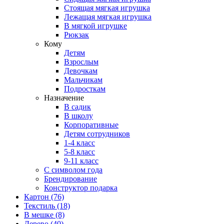
Стоящая мягкая игрушка
Лежащая мягкая игрушка
В мягкой игрушке
Рюкзак
Кому
Детям
Взрослым
Девочкам
Мальчикам
Подросткам
Назначение
В садик
В школу
Корпоративные
Детям сотрудников
1-4 класс
5-8 класс
9-11 класс
С символом года
Брендирование
Конструктор подарка
Картон
(76)
Текстиль
(18)
В мешке
(8)
Дерево
(40)