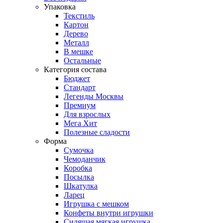
Упаковка
Текстиль
Картон
Дерево
Металл
В мешке
Остальные
Категория состава
Бюджет
Стандарт
Легенды Москвы
Премиум
Для взрослых
Мега Хит
Полезные сладости
Форма
Сумочка
Чемоданчик
Коробка
Посылка
Шкатулка
Ларец
Игрушка с мешком
Конфеты внутри игрушки
Сидящая мягкая игрушка