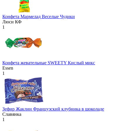
Конфета Мармелад Веселые Чудики
Люси КФ
1
Конфета жевательные SWEETY Кислый микс
Essen
1
Зефир Жаклин Французский клубника в шоколаде
Славянка
1