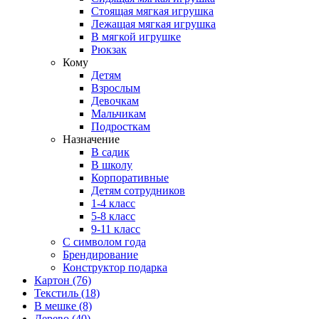
Стоящая мягкая игрушка
Лежащая мягкая игрушка
В мягкой игрушке
Рюкзак
Кому
Детям
Взрослым
Девочкам
Мальчикам
Подросткам
Назначение
В садик
В школу
Корпоративные
Детям сотрудников
1-4 класс
5-8 класс
9-11 класс
С символом года
Брендирование
Конструктор подарка
Картон
(76)
Текстиль
(18)
В мешке
(8)
Дерево
(40)