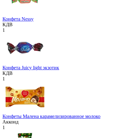
Конфета Nessy
КДВ
1
Конфета Juicy light экзотик
КДВ
1
Конфеты Малена карамелизированное молоко
Акконд
1