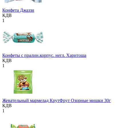
Конфета Джаззи
КДВ
1
Конфеты с пралин.корпус. негл. Харитоша
КДВ
1
Жевательный мармелад КрутФрут Озорные мишки 30г
КДВ
1