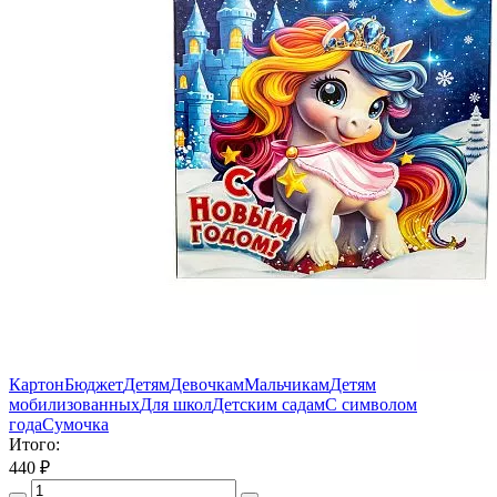
Картон
Бюджет
Детям
Девочкам
Мальчикам
Детям
мобилизованных
Для школ
Детским садам
С символом
года
Сумочка
Итого:
440
₽