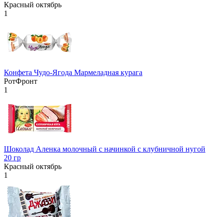
Красный октябрь
1
Конфета Чудо-Ягода Мармеладная курага
РотФронт
1
Шоколад Аленка молочный с начинкой с клубничной нугой
20 гр
Красный октябрь
1