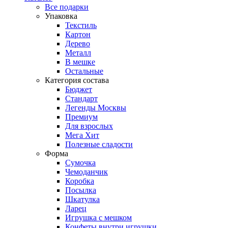
Все подарки
Упаковка
Текстиль
Картон
Дерево
Металл
В мешке
Остальные
Категория состава
Бюджет
Стандарт
Легенды Москвы
Премиум
Для взрослых
Мега Хит
Полезные сладости
Форма
Сумочка
Чемоданчик
Коробка
Посылка
Шкатулка
Ларец
Игрушка с мешком
Конфеты внутри игрушки