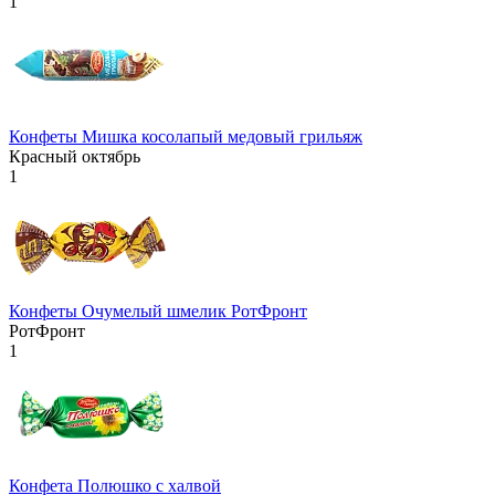
1
Конфеты Мишка косолапый медовый грильяж
Красный октябрь
1
Конфеты Очумелый шмелик РотФронт
РотФронт
1
Конфета Полюшко с халвой