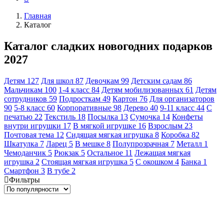
Главная
Каталог
Каталог сладких новогодних подарков
2027
Детям
127
Для школ
87
Девочкам
99
Детским садам
86
Мальчикам
100
1-4 класс
84
Детям мобилизованных
61
Детям
сотрудников
59
Подросткам
49
Картон
76
Для организаторов
90
5-8 класс
60
Корпоративные
98
Дерево
40
9-11 класс
44
С
печатью
22
Текстиль
18
Посылка
13
Сумочка
14
Конфеты
внутри игрушки
17
В мягкой игрушке
16
Взрослым
23
Почтовая тема
12
Сидящая мягкая игрушка
8
Коробка
82
Шкатулка
7
Ларец
5
В мешке
8
Полупрозрачная
7
Металл
1
Чемоданчик
5
Рюкзак
5
Остальное
11
Лежащая мягкая
игрушка
2
Стоящая мягкая игрушка
5
С окошком
4
Банка
1
Смартфон
3
В тубе
2
Фильтры