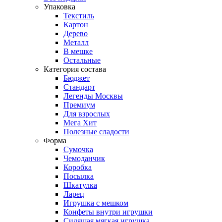
Упаковка
Текстиль
Картон
Дерево
Металл
В мешке
Остальные
Категория состава
Бюджет
Стандарт
Легенды Москвы
Премиум
Для взрослых
Мега Хит
Полезные сладости
Форма
Сумочка
Чемоданчик
Коробка
Посылка
Шкатулка
Ларец
Игрушка с мешком
Конфеты внутри игрушки
Сидящая мягкая игрушка