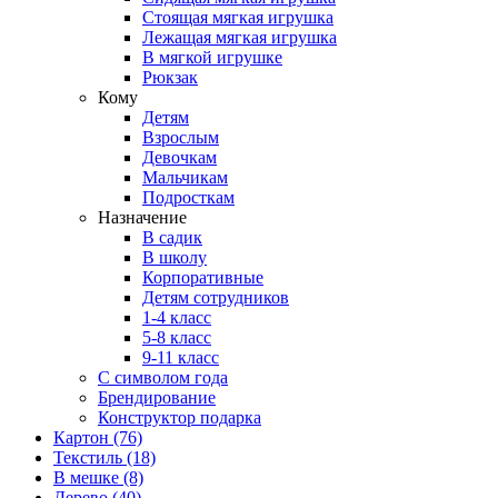
Стоящая мягкая игрушка
Лежащая мягкая игрушка
В мягкой игрушке
Рюкзак
Кому
Детям
Взрослым
Девочкам
Мальчикам
Подросткам
Назначение
В садик
В школу
Корпоративные
Детям сотрудников
1-4 класс
5-8 класс
9-11 класс
С символом года
Брендирование
Конструктор подарка
Картон
(76)
Текстиль
(18)
В мешке
(8)
Дерево
(40)